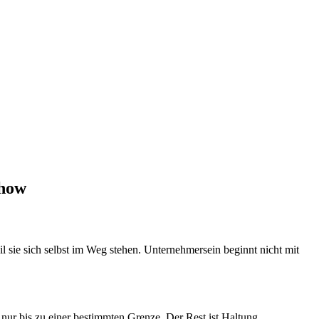
-how
il sie sich selbst im Weg stehen. Unternehmersein beginnt nicht mit
 nur bis zu einer bestimmten Grenze. Der Rest ist Haltung.