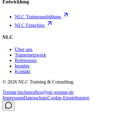
Entwicklung
NLC Trainerausbildung
NLC Franchise
NLC
Über uns
Trainernetzwerk
Referenzen
Insights
Kontakt
©
2026
NLC Training & Consulting.
Termin buchen
office@nlc-gruppe.de
Impressum
Datenschutz
Cookie-Einstellungen