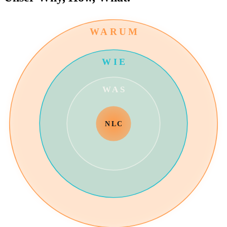
WARUM
WIE
WAS
NLC